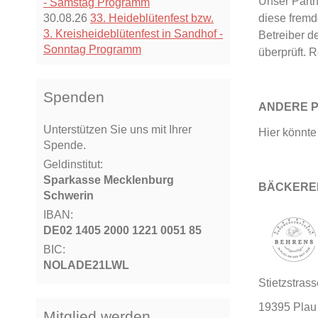
Unser Partn
- Samstag Programm
30.08.26
33. Heideblütenfest bzw.
diese fremd
3. Kreisheideblütenfest in Sandhof -
Betreiber d
Sonntag Programm
überprüft. 
Spenden
ANDERE 
Unterstützen Sie uns mit Ihrer
Hier könnte 
Spende.
Geldinstitut:
Sparkasse Mecklenburg
BÄCKERE
Schwerin
IBAN:
DE02 1405 2000 1221 0051 85
BIC:
NOLADE21LWL
Stietzstrass
19395 Pla
Mitglied werden