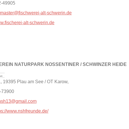
2-49905
master@fischwerei-alt-schwerin.de
.fischerei-alt-schwerin.de
REIN NATURPARK NOSSENTINER / SCHWINZER HEIDE
1, 19395 Plau am See / OT Karow,
8-73900
nsh13@gmail.com
ps://www.nshfreunde.de/