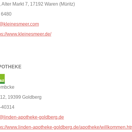
, Alter Markt 7, 17192 Waren (Müritz)
- 6480
o@kleinesmeer.com
ps://www.kleinesmeer.de/
POTHEKE
Lembcke
112, 19399 Goldberg
6-40314
o@linden-apotheke-goldberg.de
ps://www.linden-apotheke-goldberg.de/apotheke/willkommen.h