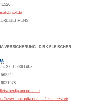
541520
nsalx@aol.de
CKEREIBEHRENS
A VERSICHERUNG - DIRK FLEISCHER
str. 27, 19386 Lübz
1-562244
0-9021078
.fleischer@concordia.de
ps://www.concordia.de/dirk-fleischer/start/