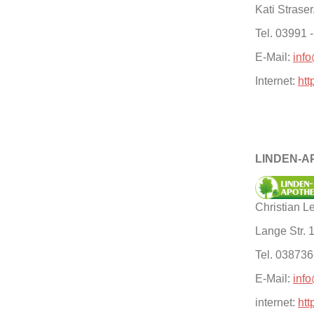
Kati Straser
Tel. 03991 
E-Mail:
inf
Internet:
htt
LINDEN-A
Christian 
Lange Str. 
Tel. 03873
E-Mail:
inf
internet:
htt