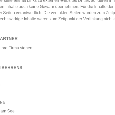
erseite enthält Links zu externen Websites Dritter, auf deren In
en Inhalte auch keine Gewähr übernehmen. Für die Inhalte der ver
er Seiten verantwortlich. Die verlinkten Seiten wurden zum Zei
Rechtswidrige Inhalte waren zum Zeitpunkt der Verlinkung nicht 
PARTNER
Ihre Firma stehen...
I BEHRENS
e 6
u am See