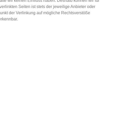
halte wir keinen Einfluss haben. Deshalb können wir für
linkten Seiten ist stets der jeweilige Anbieter oder
tpunkt der Verlinkung auf mögliche Rechtsverstöße
erkennbar.