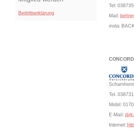
Tel: 03873
Beitrittserklärung
Mail:
behre
insta: BA
CONCORDI
Scharnhorst
Tel. 03873
Mobil: 017
E-Mail:
dirk
Internet:
htt