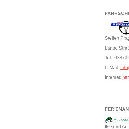
FAHRSCH
Steffen Pra
Lange Stra
Tel.: 03873
E-Mail:
inf
Internet:
htt
FERIENAN
Ilse und A