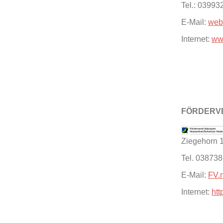
Tel.: 03993
E-Mail:
web
Internet:
www
FÖRDERVE
Ziegehorn 
Tel. 03873
E-Mail:
FV.
Internet:
htt