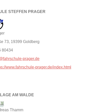
ULE STEFFEN PRAGER
ger
ße 73, 19399 Goldberg
6 80434
o@fahrschule-prager.de
ps://www.fahrschule-prager.de/index.html
LAGE AM WALDE
ndreas Thamm