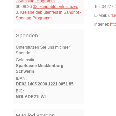
- Samstag Programm
30.08.26
33. Heideblütenfest bzw.
Tel. 04277-
3. Kreisheideblütenfest in Sandhof -
E-Mail:
url
Sonntag Programm
Internet:
ht
Spenden
Unterstützen Sie uns mit Ihrer
Spende.
Geldinstitut:
Sparkasse Mecklenburg
Schwerin
IBAN:
DE02 1405 2000 1221 0051 85
BIC:
NOLADE21LWL
Mitglied werden