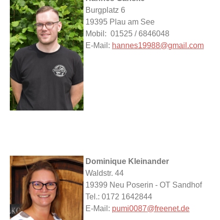
Burgplatz 6
19395 Plau am See
Mobil: 01525 / 6846048
E-Mail:
hannes19988@gmail.com
Dominique Kleinander
Waldstr. 44
19399 Neu Poserin - OT Sandhof
Tel.: 0172 1642844
E-Mail:
pumi0087@freenet.de