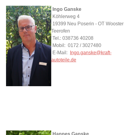
Ingo Ganske
Köhlerweg 4
19399 Neu Poserin - OT Wooster
Teerofen
Tel.: 038736 40208
Mobil: 0172 / 3027480
E-Mail:
Ingo.ganske@kraft-
autoteile.de
Hannes Ganske