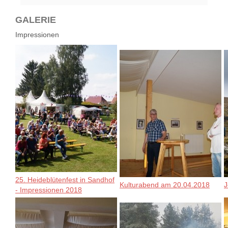
GALERIE
Impressionen
25. Heideblütenfest in Sandhof
Kulturabend am 20.04.2018
J
- Impressionen 2018